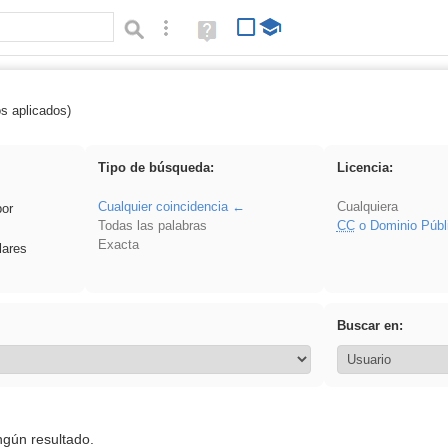
Búsqueda avanzada
Ayuda
(en
ventana
nueva)
os aplicados)
 Eventos
Tipo de búsqueda:
Licencia:
Cualquier coincidencia
Cualquiera
por
Todas las palabras
CC
o Dominio Públ
Exacta
lares
Buscar en:
ngún resultado.