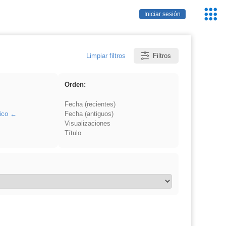
Servic
Iniciar sesión
Educa
Limpiar filtros
Filtros
Orden:
Fecha (recientes)
ico
Fecha (antiguos)
Visualizaciones
Título