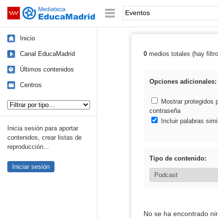
Mediateca de EducaMadrid
Saltar navegación
Palabra o frase:
Inicio
Canal EducaMadrid
0
medios totales (hay filtr
Resultados de:
Últimos contenidos
Opciones adicionales:
Centros
Tipo de contenido:
Mostrar protegidos 
contraseña
Incluir palabras simi
Inicia sesión para aportar
contenidos, crear listas de
reproducción...
Tipo de contenido:
Iniciar sesión
No se ha encontrado ni