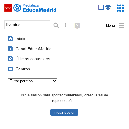
Mediateca de EducaMadrid
Saltar navegación
Servic
Educa
Palabra o frase:
Búsqueda avanzada
Ayuda
(en
ventana
Inicio
nueva)
Canal EducaMadrid
Últimos contenidos
Centros
Tipo de contenido:
Inicia sesión para aportar contenidos, crear listas de
reproducción...
Iniciar sesión