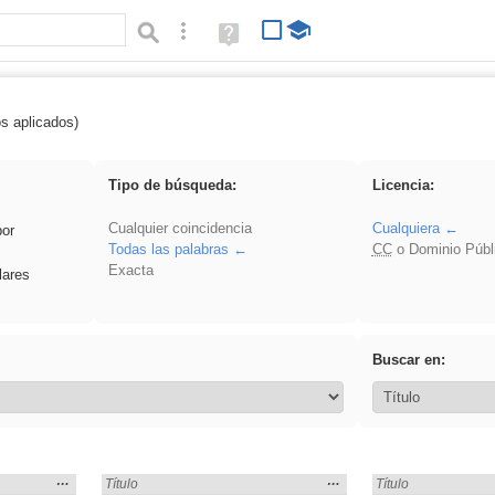
Búsqueda avanzada
Ayuda
(en
ventana
nueva)
os aplicados)
 Eventos
Tipo de búsqueda:
Licencia:
Cualquier coincidencia
Cualquiera
por
Todas las palabras
CC
o Dominio Públ
Exacta
lares
Buscar en:
Mostrar
…
Mostrar
…
Encontrado «Eventos» en:
Título
Encontrado «Evento
Título