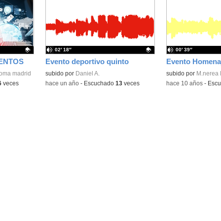
la
la
ubicación
ubicación
de la
de la
búsqueda
búsqueda
02′ 18″
00′ 39″
ENTOS
Evento deportivo quinto
roma madrid
Contenido educativo.
subido por
Daniel A.
subido por
M.nerea 
6
veces
-
hace un año
-
Escuchado
13
veces
-
hace 10 años
-
Esc