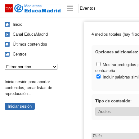
Mediateca de EducaMadrid
Saltar navegación
Palabra o frase:
Inicio
Canal EducaMadrid
4
medios totales (hay filtr
Resultados de:
Últimos contenidos
Opciones adicionales:
Centros
Tipo de contenido:
Mostrar protegidos 
contraseña
Incluir palabras simi
Inicia sesión para aportar
contenidos, crear listas de
reproducción...
Tipo de contenido:
Iniciar sesión
Encontrado «Eventos» en:
Título