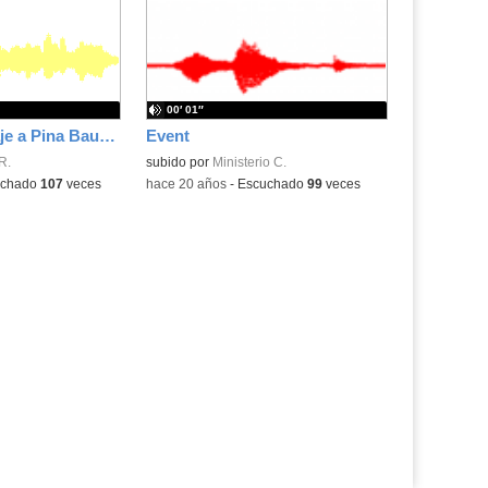
la
la
ubicación
ubicación
de la
de la
búsqueda
búsqueda
00′ 01″
Evento Homenaje a Pina Bausch desde el IES Santa Teresa de Jesús
Event
R.
subido por
Ministerio C.
uchado
107
veces
-
hace 20 años
-
Escuchado
99
veces