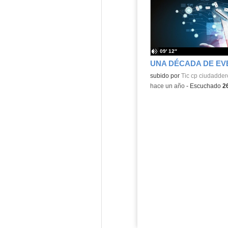
09′ 12″
UNA DÉCADA DE EV
Contenido educativo.
subido por
Tic cp ciudadde
-
hace un año
-
Escuchado
2