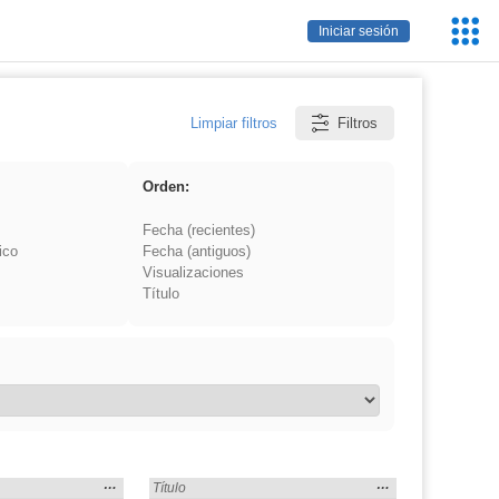
Servic
Iniciar sesión
Educa
Limpiar filtros
Filtros
Orden:
Fecha (recientes)
ico
Fecha (antiguos)
Visualizaciones
Título
Mostrar
…
Mostrar
…
s» en:
Encontrado «Eventos» en:
Título