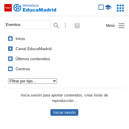
Mediateca de EducaMadrid
Saltar navegación
Servic
Educa
Palabra o frase:
Búsqueda avanzada
Ayuda
(en
ventana
Inicio
nueva)
Canal EducaMadrid
Últimos contenidos
Centros
Tipo de contenido:
Inicia sesión para aportar contenidos, crear listas de
reproducción...
Iniciar sesión