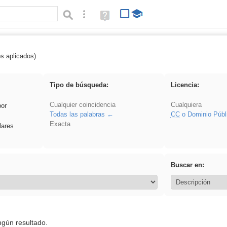
Búsqueda avanzada
Ayuda
(en
ventana
nueva)
os aplicados)
 Eventos
Tipo de búsqueda:
Licencia:
Cualquier coincidencia
Cualquiera
por
Todas las palabras
CC
o Dominio Públ
Exacta
lares
Buscar en:
ngún resultado.