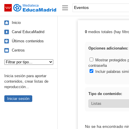
Mediateca de EducaMadrid
Saltar navegación
Palabra o frase:
Inicio
Canal EducaMadrid
0
medios totales (hay filtr
Resultados de:
Últimos contenidos
Opciones adicionales:
Centros
Tipo de contenido:
Mostrar protegidos 
contraseña
Incluir palabras simi
Inicia sesión para aportar
contenidos, crear listas de
reproducción...
Tipo de contenido:
Iniciar sesión
No se ha encontrado ni