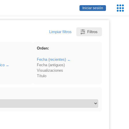
Servic
Iniciar sesión
Educa
Limpiar filtros
Filtros
Orden:
Fecha (recientes)
ico
Fecha (antiguos)
Visualizaciones
Título