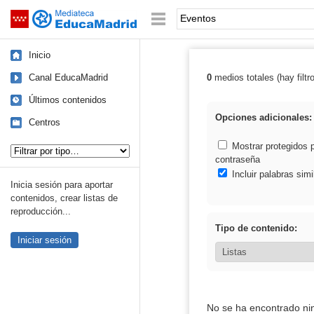
Mediateca de EducaMadrid
Saltar navegación
Palabra o frase:
Inicio
Canal EducaMadrid
0
medios totales (hay filtr
Resultados de:
Últimos contenidos
Opciones adicionales:
Centros
Tipo de contenido:
Mostrar protegidos 
contraseña
Incluir palabras simi
Inicia sesión para aportar
contenidos, crear listas de
reproducción...
Tipo de contenido:
Iniciar sesión
No se ha encontrado ni