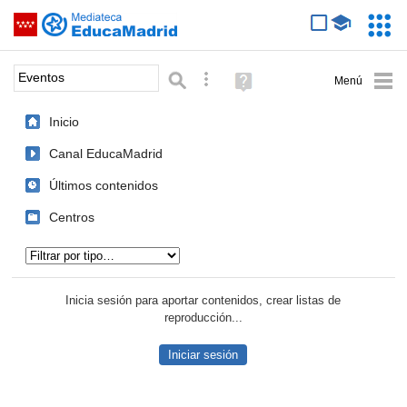
Mediateca de EducaMadrid
Saltar navegación
Servic
Educa
Palabra o frase:
Búsqueda avanzada
Ayuda
(en
ventana
Inicio
nueva)
Canal EducaMadrid
Últimos contenidos
Centros
Tipo de contenido:
Inicia sesión para aportar contenidos, crear listas de
reproducción...
Iniciar sesión