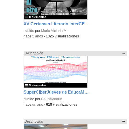
bús
8 elementos
XV Certamen Literario InterCEPAs
subido por
Maria Victoria M.
-
hace 5 años
-
1325
visualizaciones
Mos
…
Encontrado «Eventos» en:
Descripción
la
ubic
de l
bús
3 elementos
SuperCiberJueves de EducaMadrid
subido por
EducaMadrid
-
hace un año
-
618
visualizaciones
Mos
…
Encontrado «Eventos» en:
Descripción
la