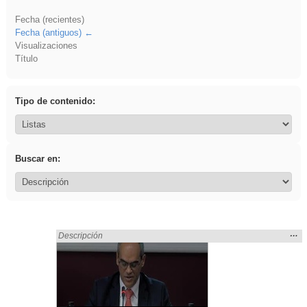
Fecha (recientes)
Fecha (antiguos)
Visualizaciones
Título
Tipo de contenido:
Buscar en:
Mos
…
Encontrado «Eventos» en:
Descripción
la
ubic
de l
bús