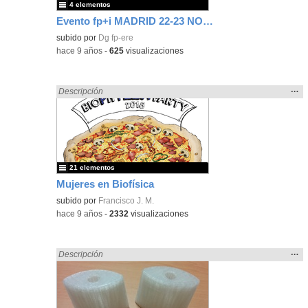
4 elementos
Evento fp+i MADRID 22-23 NOVIEMBRE 2017
subido por
Dg fp-ere
-
hace 9 años
-
625
visualizaciones
Mos
…
Encontrado «Eventos» en:
Descripción
la
ubic
de l
bús
21 elementos
Mujeres en Biofísica
subido por
Francisco J. M.
-
hace 9 años
-
2332
visualizaciones
Mos
…
Encontrado «Eventos» en:
Descripción
la
ubic
de l
bús