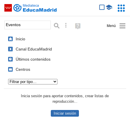
Mediateca de EducaMadrid
Saltar navegación
Servic
Educa
Palabra o frase:
Búsqueda avanzada
Ayuda
(en
ventana
Inicio
nueva)
Canal EducaMadrid
Últimos contenidos
Centros
Tipo de contenido:
Inicia sesión para aportar contenidos, crear listas de
reproducción...
Iniciar sesión