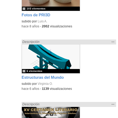
103 elementos
Fotos de PRI3D
subido por
Luis A.
-
hace 8 años
-
2002
visualizaciones
Mos
…
Encontrado «Eventos» en:
Descripción
la
ubic
de l
bús
6 elementos
Estructuras del Mundo
subido por
Virginia O.
-
hace 6 años
-
1139
visualizaciones
Mos
…
Encontrado «Eventos» en:
Descripción
la
ubic
de l