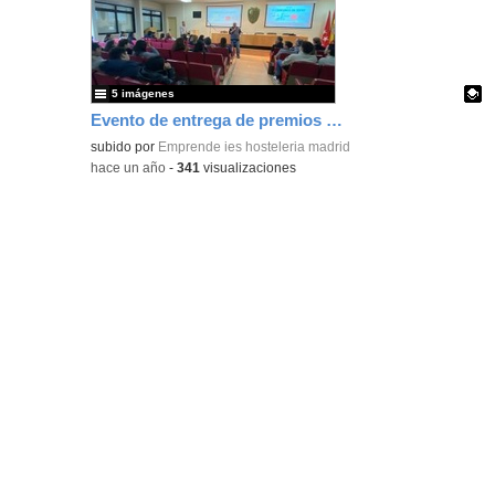
ubic
de l
bús
5 imágenes
Evento de entrega de premios del Concurso de Ideas 2024-2025
Contenido educativo.
subido por
Emprende ies hosteleria madrid
-
hace un año
-
341
visualizaciones