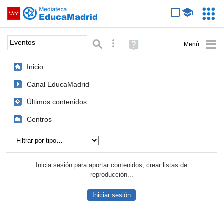
Mediateca de EducaMadrid
Saltar navegación
Servic
Educa
Palabra o frase:
Búsqueda avanzada
Ayuda
(en
ventana
Inicio
nueva)
Canal EducaMadrid
Últimos contenidos
Centros
Tipo de contenido:
Inicia sesión para aportar contenidos, crear listas de
reproducción...
Iniciar sesión