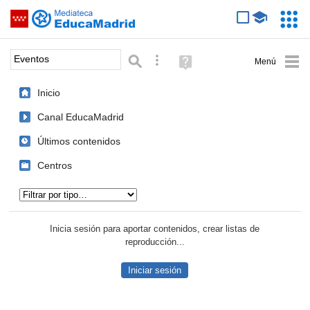
Mediateca de EducaMadrid
Saltar navegación
Servic
Educa
Palabra o frase:
Búsqueda avanzada
Ayuda
(en
ventana
Inicio
nueva)
Canal EducaMadrid
Últimos contenidos
Centros
Tipo de contenido:
Inicia sesión para aportar contenidos, crear listas de
reproducción...
Iniciar sesión