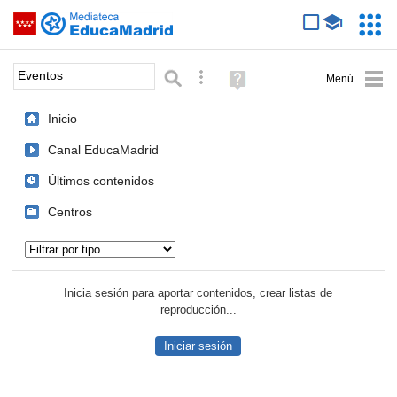
Mediateca de EducaMadrid
Saltar navegación
Servic
Educa
Palabra o frase:
Búsqueda avanzada
Ayuda
(en
ventana
Inicio
nueva)
Canal EducaMadrid
Últimos contenidos
Centros
Tipo de contenido:
Inicia sesión para aportar contenidos, crear listas de
reproducción...
Iniciar sesión