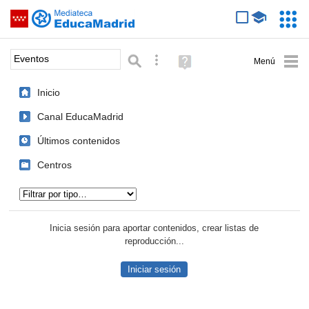
Mediateca de EducaMadrid
Saltar navegación
Servic
Educa
Palabra o frase:
Búsqueda avanzada
Ayuda
(en
ventana
Inicio
nueva)
Canal EducaMadrid
Últimos contenidos
Centros
Tipo de contenido:
Inicia sesión para aportar contenidos, crear listas de
reproducción...
Iniciar sesión