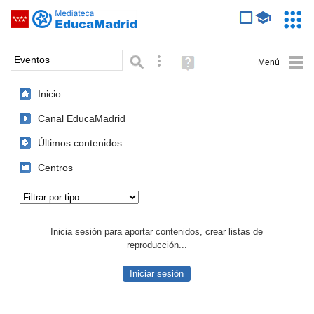
Mediateca de EducaMadrid
Saltar navegación
Servic
Educa
Palabra o frase:
Búsqueda avanzada
Ayuda
(en
ventana
Inicio
nueva)
Canal EducaMadrid
Últimos contenidos
Centros
Tipo de contenido:
Inicia sesión para aportar contenidos, crear listas de
reproducción...
Iniciar sesión