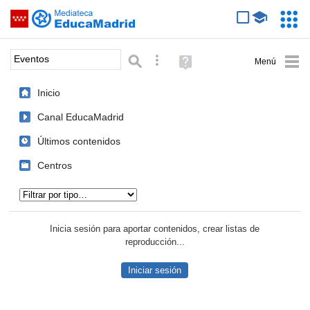
Mediateca de EducaMadrid
Saltar navegación
Servic
Educa
Palabra o frase:
Búsqueda avanzada
Ayuda
(en
ventana
Inicio
nueva)
Canal EducaMadrid
Últimos contenidos
Centros
Tipo de contenido:
Inicia sesión para aportar contenidos, crear listas de
reproducción...
Iniciar sesión