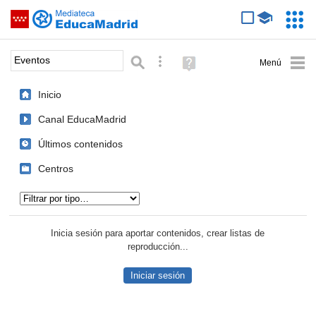
Mediateca de EducaMadrid
Saltar navegación
Servic
Educa
Palabra o frase:
Búsqueda avanzada
Ayuda
(en
ventana
Inicio
nueva)
Canal EducaMadrid
Últimos contenidos
Centros
Tipo de contenido:
Inicia sesión para aportar contenidos, crear listas de
reproducción...
Iniciar sesión