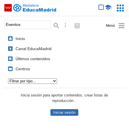
Mediateca de EducaMadrid
Saltar navegación
Servic
Educa
Palabra o frase:
Búsqueda avanzada
Ayuda
(en
ventana
Inicio
nueva)
Canal EducaMadrid
Últimos contenidos
Centros
Tipo de contenido:
Inicia sesión para aportar contenidos, crear listas de
reproducción...
Iniciar sesión