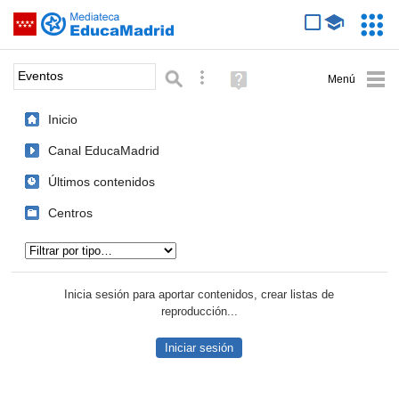
Mediateca de EducaMadrid
Saltar navegación
Servic
Educa
Palabra o frase:
Búsqueda avanzada
Ayuda
(en
ventana
Inicio
nueva)
Canal EducaMadrid
Últimos contenidos
Centros
Tipo de contenido:
Inicia sesión para aportar contenidos, crear listas de
reproducción...
Iniciar sesión