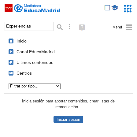
Mediateca de EducaMadrid
Saltar navegación
Servic
Educa
Palabra o frase:
Búsqueda avanzada
Ayuda
(en
ventana
Inicio
nueva)
Canal EducaMadrid
Últimos contenidos
Centros
Tipo de contenido:
Inicia sesión para aportar contenidos, crear listas de
reproducción...
Iniciar sesión