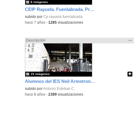
6 imágenes
CEIP Rayuela. Fuenlabrada. Proyecto Erasmus-Plus, Escuela de Familias.
subido por
Cp rayuela fuenlabrada
-
hace 7 años
-
1285
visualizaciones
Mos
…
Encontrado «Experiencias» en:
Descripción
la
ubic
de l
bús
15 imágenes
Alumnos del IES Neil Armstrong de Valdemoro en la Facultad de Biológicas. UCM. Semana de la Ciencia. Taller de bioquímica "pon un bioquímico en tu cocina".
Contenido educativo.
subido por
Antonio Esteban C.
-
hace 8 años
-
2389
visualizaciones