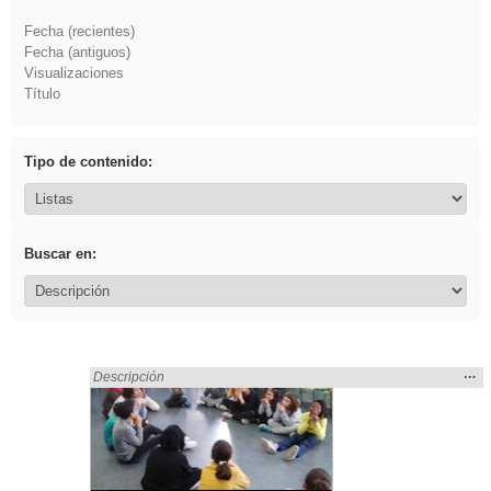
Fecha (recientes)
Fecha (antiguos)
Visualizaciones
Título
Tipo de contenido:
Buscar en:
Mos
…
Encontrado «Experiencias» en:
Descripción
la
ubic
de l
bús