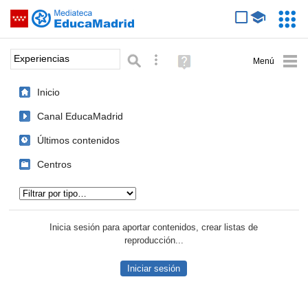
Mediateca de EducaMadrid
Saltar navegación
Servic
Educa
Palabra o frase:
Búsqueda avanzada
Ayuda
(en
ventana
Inicio
nueva)
Canal EducaMadrid
Últimos contenidos
Centros
Tipo de contenido:
Inicia sesión para aportar contenidos, crear listas de
reproducción...
Iniciar sesión