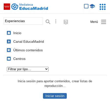
Mediateca de EducaMadrid
Saltar navegación
Servic
Educa
Palabra o frase:
Búsqueda avanzada
Ayuda
(en
ventana
Inicio
nueva)
Canal EducaMadrid
Últimos contenidos
Centros
Tipo de contenido:
Inicia sesión para aportar contenidos, crear listas de
reproducción...
Iniciar sesión