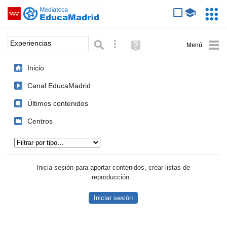
Mediateca de EducaMadrid
Saltar navegación
Servic
Educa
Palabra o frase:
Búsqueda avanzada
Ayuda
(en
ventana
Inicio
nueva)
Canal EducaMadrid
Últimos contenidos
Centros
Tipo de contenido:
Inicia sesión para aportar contenidos, crear listas de
reproducción...
Iniciar sesión