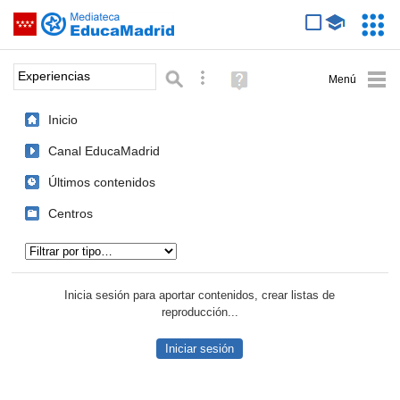
Mediateca de EducaMadrid
Saltar navegación
Servic
Educa
Palabra o frase:
Búsqueda avanzada
Ayuda
(en
ventana
Inicio
nueva)
Canal EducaMadrid
Últimos contenidos
Centros
Tipo de contenido:
Inicia sesión para aportar contenidos, crear listas de
reproducción...
Iniciar sesión