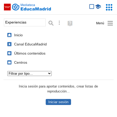
Mediateca de EducaMadrid
Saltar navegación
Servic
Educa
Palabra o frase:
Búsqueda avanzada
Ayuda
(en
ventana
Inicio
nueva)
Canal EducaMadrid
Últimos contenidos
Centros
Tipo de contenido:
Inicia sesión para aportar contenidos, crear listas de
reproducción...
Iniciar sesión