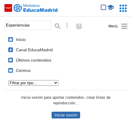
Mediateca de EducaMadrid
Saltar navegación
Servic
Educa
Palabra o frase:
Búsqueda avanzada
Ayuda
(en
ventana
Inicio
nueva)
Canal EducaMadrid
Últimos contenidos
Centros
Tipo de contenido:
Inicia sesión para aportar contenidos, crear listas de
reproducción...
Iniciar sesión