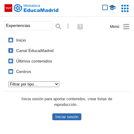
Mediateca de EducaMadrid
Saltar navegación
Servic
Educa
Palabra o frase:
Búsqueda avanzada
Ayuda
(en
ventana
Inicio
nueva)
Canal EducaMadrid
Últimos contenidos
Centros
Tipo de contenido:
Inicia sesión para aportar contenidos, crear listas de
reproducción...
Iniciar sesión