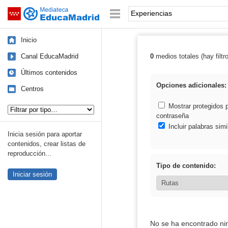
Mediateca de EducaMadrid
Saltar navegación
Palabra o frase:
Inicio
Canal EducaMadrid
0
medios totales (hay filtr
Resultados de: 
Últimos contenidos
Opciones adicionales:
Centros
Tipo de contenido:
Mostrar protegidos 
contraseña
Incluir palabras simi
Inicia sesión para aportar
contenidos, crear listas de
reproducción...
Tipo de contenido:
Iniciar sesión
No se ha encontrado ni