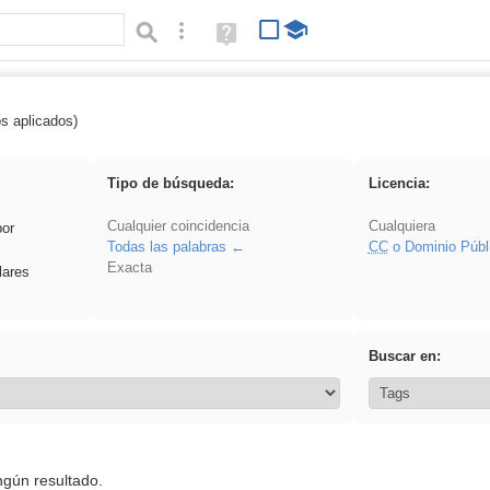
Búsqueda avanzada
Ayuda
(en
ventana
nueva)
os aplicados)
Experiencias
Tipo de búsqueda:
Licencia:
Cualquier coincidencia
Cualquiera
por
Todas las palabras
CC
o Dominio Públ
Exacta
lares
Buscar en:
ngún resultado.