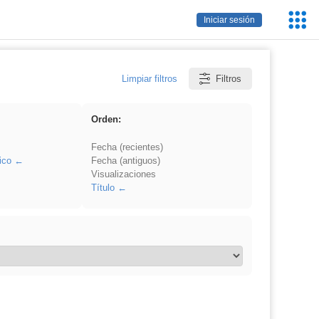
Servic
Iniciar sesión
Educa
Limpiar filtros
Filtros
Orden:
Fecha (recientes)
ico
Fecha (antiguos)
Visualizaciones
Título