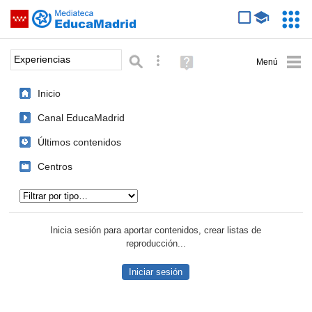
Mediateca de EducaMadrid
Saltar navegación
Servic
Educa
Palabra o frase:
Búsqueda avanzada
Ayuda
(en
ventana
Inicio
nueva)
Canal EducaMadrid
Últimos contenidos
Centros
Tipo de contenido:
Inicia sesión para aportar contenidos, crear listas de
reproducción...
Iniciar sesión