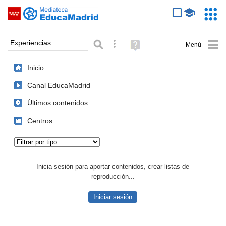
Mediateca de EducaMadrid
Saltar navegación
Servic
Educa
Palabra o frase:
Búsqueda avanzada
Ayuda
(en
ventana
Inicio
nueva)
Canal EducaMadrid
Últimos contenidos
Centros
Tipo de contenido:
Inicia sesión para aportar contenidos, crear listas de
reproducción...
Iniciar sesión