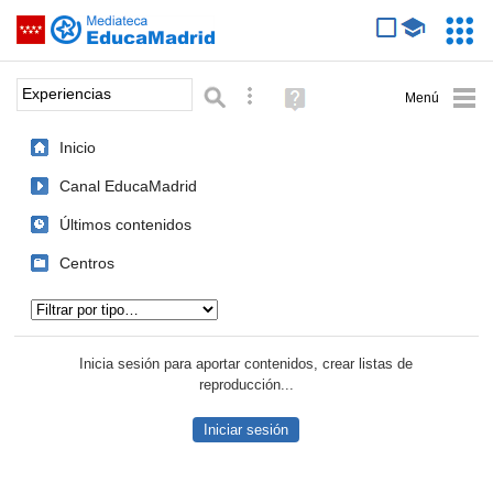
Mediateca de EducaMadrid
Saltar navegación
Servic
Educa
Palabra o frase:
Búsqueda avanzada
Ayuda
(en
ventana
Inicio
nueva)
Canal EducaMadrid
Últimos contenidos
Centros
Tipo de contenido:
Inicia sesión para aportar contenidos, crear listas de
reproducción...
Iniciar sesión