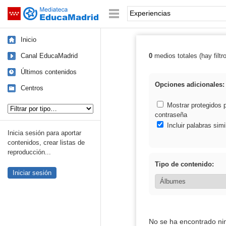
Mediateca de EducaMadrid
Saltar navegación
Palabra o frase:
Inicio
Canal EducaMadrid
0
medios totales (hay filtr
Resultados de: 
Últimos contenidos
Opciones adicionales:
Centros
Tipo de contenido:
Mostrar protegidos 
contraseña
Incluir palabras simi
Inicia sesión para aportar
contenidos, crear listas de
reproducción...
Tipo de contenido:
Iniciar sesión
No se ha encontrado ni