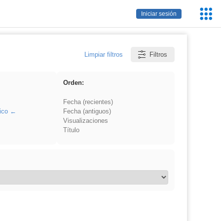
Servic
Iniciar sesión
Educa
Limpiar filtros
Filtros
Orden:
Fecha (recientes)
ico
Fecha (antiguos)
Visualizaciones
Título