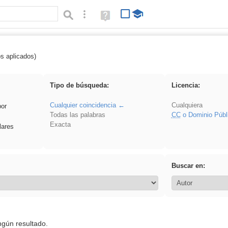
Búsqueda avanzada
Ayuda
(en
ventana
nueva)
os aplicados)
Experiencias
Tipo de búsqueda:
Licencia:
Cualquier coincidencia
Cualquiera
por
Todas las palabras
CC
o Dominio Públ
Exacta
lares
Buscar en:
ngún resultado.