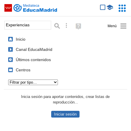
Mediateca de EducaMadrid
Saltar navegación
Servic
Educa
Palabra o frase:
Búsqueda avanzada
Ayuda
(en
ventana
Inicio
nueva)
Canal EducaMadrid
Últimos contenidos
Centros
Tipo de contenido:
Inicia sesión para aportar contenidos, crear listas de
reproducción...
Iniciar sesión