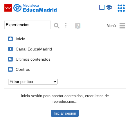
Mediateca de EducaMadrid
Saltar navegación
Servic
Educa
Palabra o frase:
Búsqueda avanzada
Ayuda
(en
ventana
Inicio
nueva)
Canal EducaMadrid
Últimos contenidos
Centros
Tipo de contenido:
Inicia sesión para aportar contenidos, crear listas de
reproducción...
Iniciar sesión