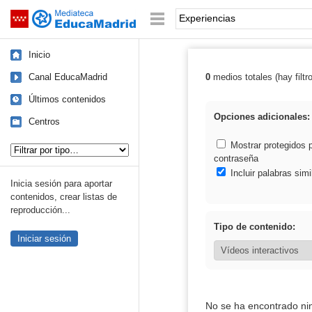
Mediateca de EducaMadrid
Saltar navegación
Palabra o frase:
Inicio
Canal EducaMadrid
0
medios totales (hay filtr
Resultados de: 
Últimos contenidos
Opciones adicionales:
Centros
Tipo de contenido:
Mostrar protegidos 
contraseña
Incluir palabras simi
Inicia sesión para aportar
contenidos, crear listas de
reproducción...
Tipo de contenido:
Iniciar sesión
No se ha encontrado ni