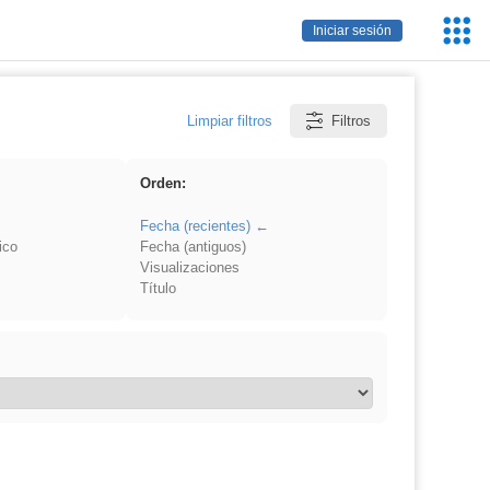
Servic
Iniciar sesión
Educa
Limpiar filtros
Filtros
Orden:
Fecha (recientes)
ico
Fecha (antiguos)
Visualizaciones
Título