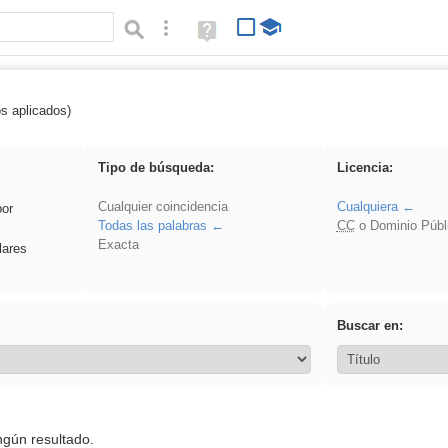
Búsqueda avanzada
Ayuda
(en
ventana
nueva)
os aplicados)
Experiencias
Tipo de búsqueda:
Licencia:
Cualquier coincidencia
Cualquiera
por
Todas las palabras
CC
o Dominio Públ
Exacta
lares
Buscar en:
ngún resultado.