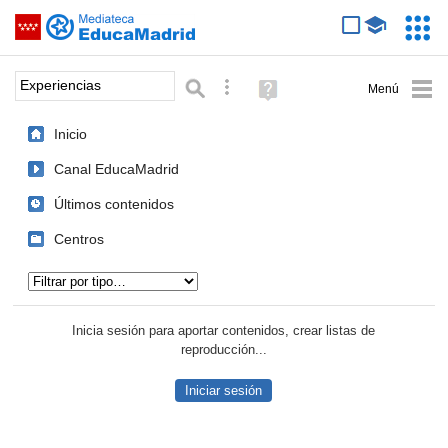
Mediateca de EducaMadrid
Saltar navegación
Servic
Educa
Palabra o frase:
Búsqueda avanzada
Ayuda
(en
ventana
Inicio
nueva)
Canal EducaMadrid
Últimos contenidos
Centros
Tipo de contenido:
Inicia sesión para aportar contenidos, crear listas de
reproducción...
Iniciar sesión