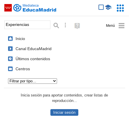
Mediateca de EducaMadrid
Saltar navegación
Servic
Educa
Palabra o frase:
Búsqueda avanzada
Ayuda
(en
ventana
Inicio
nueva)
Canal EducaMadrid
Últimos contenidos
Centros
Tipo de contenido:
Inicia sesión para aportar contenidos, crear listas de
reproducción...
Iniciar sesión