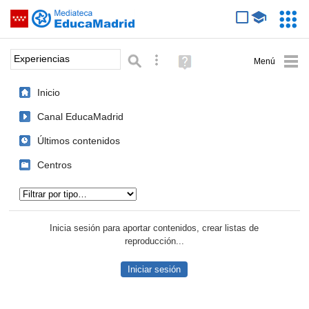
Mediateca de EducaMadrid
Saltar navegación
Servic
Educa
Palabra o frase:
Búsqueda avanzada
Ayuda
(en
ventana
Inicio
nueva)
Canal EducaMadrid
Últimos contenidos
Centros
Tipo de contenido:
Inicia sesión para aportar contenidos, crear listas de
reproducción...
Iniciar sesión