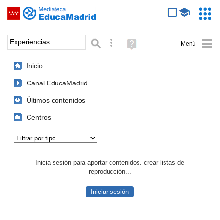
Mediateca de EducaMadrid
Saltar navegación
Servic
Educa
Palabra o frase:
Búsqueda avanzada
Ayuda
(en
ventana
Inicio
nueva)
Canal EducaMadrid
Últimos contenidos
Centros
Tipo de contenido:
Inicia sesión para aportar contenidos, crear listas de
reproducción...
Iniciar sesión