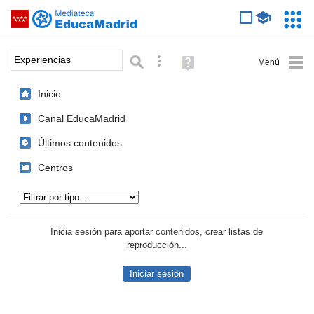
Mediateca de EducaMadrid
Saltar navegación
Servic
Educa
Palabra o frase:
Búsqueda avanzada
Ayuda
(en
ventana
Inicio
nueva)
Canal EducaMadrid
Últimos contenidos
Centros
Tipo de contenido:
Inicia sesión para aportar contenidos, crear listas de
reproducción...
Iniciar sesión