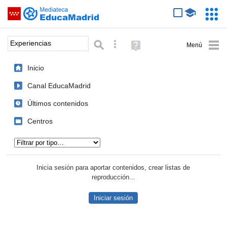
Mediateca de EducaMadrid
Saltar navegación
Servic
Educa
Palabra o frase:
Búsqueda avanzada
Ayuda
(en
ventana
Inicio
nueva)
Canal EducaMadrid
Últimos contenidos
Centros
Tipo de contenido:
Inicia sesión para aportar contenidos, crear listas de
reproducción...
Iniciar sesión