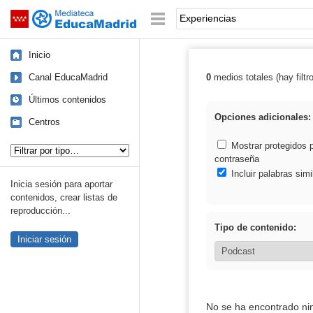
Mediateca de EducaMadrid
Saltar navegación
Palabra o frase:
Inicio
Canal EducaMadrid
0
medios totales (hay filtr
Resultados de: 
Últimos contenidos
Opciones adicionales:
Centros
Tipo de contenido:
Mostrar protegidos 
contraseña
Incluir palabras simi
Inicia sesión para aportar
contenidos, crear listas de
reproducción...
Tipo de contenido:
Iniciar sesión
No se ha encontrado ni