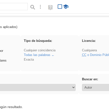
Búsqueda avanzada
Ayuda
(en
ventana
nueva)
os aplicados)
Experiencias
Tipo de búsqueda:
Licencia:
Cualquier coincidencia
Cualquiera
por
Todas las palabras
CC
o Dominio Públ
Exacta
lares
Buscar en:
ngún resultado.