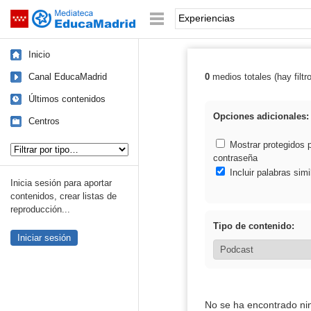
Mediateca de EducaMadrid
Saltar navegación
Palabra o frase:
Inicio
Canal EducaMadrid
0
medios totales (hay filtr
Resultados de: 
Últimos contenidos
Opciones adicionales:
Centros
Tipo de contenido:
Mostrar protegidos 
contraseña
Incluir palabras simi
Inicia sesión para aportar
contenidos, crear listas de
reproducción...
Tipo de contenido:
Iniciar sesión
No se ha encontrado ni