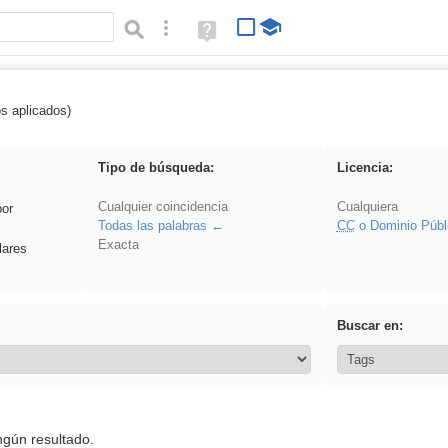
Búsqueda avanzada
Ayuda
(en
ventana
nueva)
os aplicados)
Experiencias
Tipo de búsqueda:
Licencia:
Cualquier coincidencia
Cualquiera
por
Todas las palabras
CC
o Dominio Públ
Exacta
lares
Buscar en:
ngún resultado.