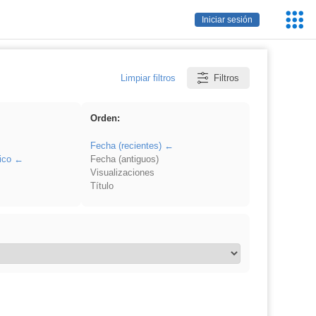
Servic
Iniciar sesión
Educa
Limpiar filtros
Filtros
Orden:
Fecha (recientes)
ico
Fecha (antiguos)
Visualizaciones
Título