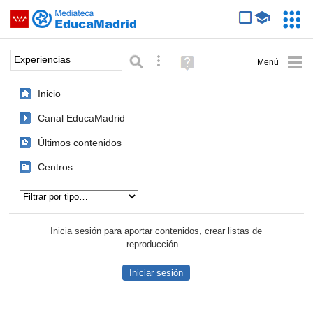
Mediateca de EducaMadrid
Saltar navegación
Servic
Educa
Palabra o frase:
Búsqueda avanzada
Ayuda
(en
ventana
Inicio
nueva)
Canal EducaMadrid
Últimos contenidos
Centros
Tipo de contenido:
Inicia sesión para aportar contenidos, crear listas de
reproducción...
Iniciar sesión