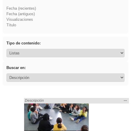
Fecha (recientes)
Fecha (antiguos)
Visualizaciones
Título
Tipo de contenido:
Buscar en:
Mos
…
Encontrado «Experiencias» en:
Descripción
la
ubic
de l
bús