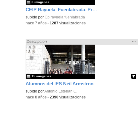
6 imágenes
CEIP Rayuela. Fuenlabrada. Proyecto Erasmus-Plus, Escuela de Familias.
subido por
Cp rayuela fuenlabrada
-
hace 7 años
-
1287
visualizaciones
Mos
…
Encontrado «Experiencias» en:
Descripción
la
ubic
de l
bús
15 imágenes
Alumnos del IES Neil Armstrong de Valdemoro en la Facultad de Biológicas. UCM. Semana de la Ciencia. Taller de bioquímica "pon un bioquímico en tu cocina".
Contenido educativo.
subido por
Antonio Esteban C.
-
hace 8 años
-
2390
visualizaciones