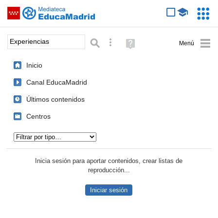
Mediateca de EducaMadrid
Saltar navegación
Servic
Educa
Palabra o frase:
Búsqueda avanzada
Ayuda
(en
ventana
Inicio
nueva)
Canal EducaMadrid
Últimos contenidos
Centros
Tipo de contenido:
Inicia sesión para aportar contenidos, crear listas de
reproducción...
Iniciar sesión