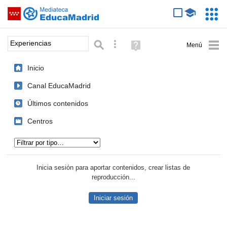
Mediateca de EducaMadrid
Saltar navegación
Servic
Educa
Palabra o frase:
Búsqueda avanzada
Ayuda
(en
ventana
Inicio
nueva)
Canal EducaMadrid
Últimos contenidos
Centros
Tipo de contenido:
Inicia sesión para aportar contenidos, crear listas de
reproducción...
Iniciar sesión