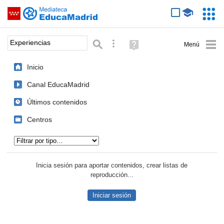
Mediateca de EducaMadrid
Saltar navegación
Servic
Educa
Palabra o frase:
Búsqueda avanzada
Ayuda
(en
ventana
Inicio
nueva)
Canal EducaMadrid
Últimos contenidos
Centros
Tipo de contenido:
Inicia sesión para aportar contenidos, crear listas de
reproducción...
Iniciar sesión