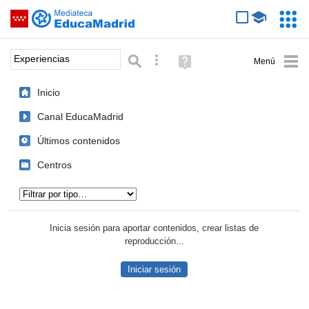
Mediateca de EducaMadrid
Saltar navegación
Servic
Educa
Palabra o frase:
Búsqueda avanzada
Ayuda
(en
ventana
Inicio
nueva)
Canal EducaMadrid
Últimos contenidos
Centros
Tipo de contenido:
Inicia sesión para aportar contenidos, crear listas de
reproducción...
Iniciar sesión