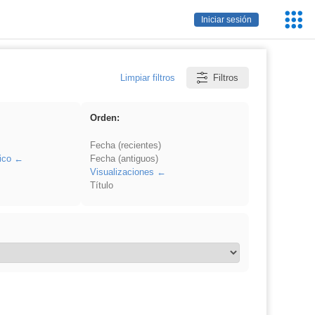
Servic
Iniciar sesión
Educa
Limpiar filtros
Filtros
Orden:
Fecha (recientes)
ico
Fecha (antiguos)
Visualizaciones
Título