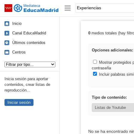
Mediateca de EducaMadrid
Saltar navegación
Palabra o frase:
Inicio
Canal EducaMadrid
0
medios totales (hay filtr
Resultados de: 
Últimos contenidos
Opciones adicionales:
Centros
Tipo de contenido:
Mostrar protegidos 
contraseña
Incluir palabras simi
Inicia sesión para aportar
contenidos, crear listas de
reproducción...
Tipo de contenido:
Iniciar sesión
No se ha encontrado ni