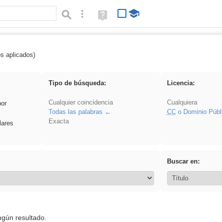
Búsqueda avanzada
Ayuda
(en
ventana
nueva)
os aplicados)
Experiencias
Tipo de búsqueda:
Licencia:
Cualquier coincidencia
Cualquiera
por
Todas las palabras
CC
o Dominio Públ
Exacta
lares
Buscar en:
ngún resultado.