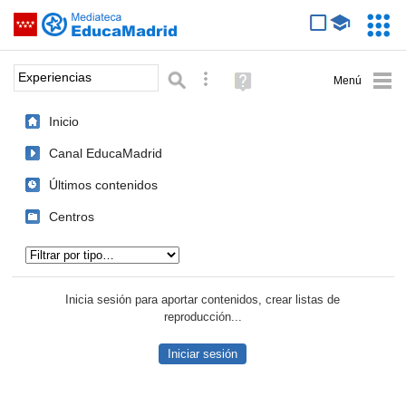
Mediateca de EducaMadrid
Saltar navegación
Servic
Educa
Palabra o frase:
Búsqueda avanzada
Ayuda
(en
ventana
Inicio
nueva)
Canal EducaMadrid
Últimos contenidos
Centros
Tipo de contenido:
Inicia sesión para aportar contenidos, crear listas de
reproducción...
Iniciar sesión