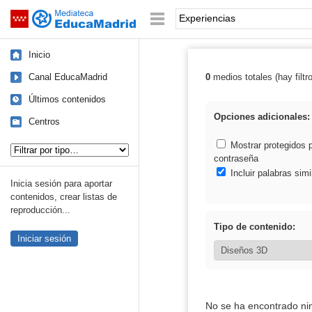
Mediateca de EducaMadrid
Saltar navegación
Palabra o frase:
Inicio
Canal EducaMadrid
0
medios totales (hay filtr
Resultados de: 
Últimos contenidos
Opciones adicionales:
Centros
Tipo de contenido:
Mostrar protegidos 
contraseña
Incluir palabras simi
Inicia sesión para aportar
contenidos, crear listas de
reproducción...
Tipo de contenido:
Iniciar sesión
No se ha encontrado ni