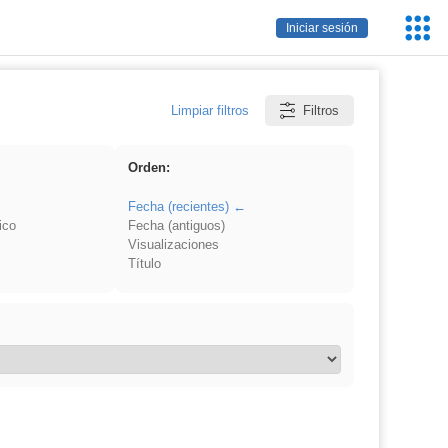
Servic
Iniciar sesión
Educa
Limpiar filtros
Filtros
Orden:
Fecha (recientes)
ico
Fecha (antiguos)
Visualizaciones
Título