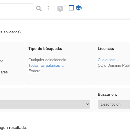
Búsqueda avanzada
Ayuda
(en
ventana
nueva)
os aplicados)
Experiencias
Tipo de búsqueda:
Licencia:
Cualquier coincidencia
Cualquiera
por
Todas las palabras
CC
o Dominio Públ
Exacta
lares
Buscar en:
ngún resultado.