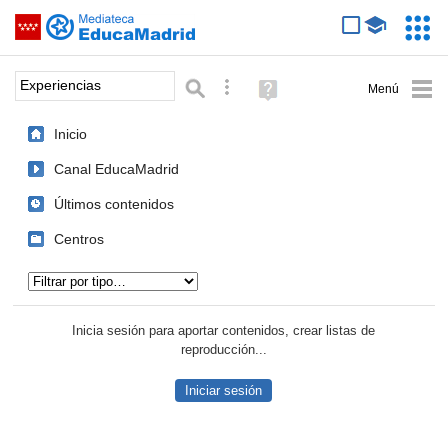
Mediateca de EducaMadrid
Saltar navegación
Servic
Educa
Palabra o frase:
Búsqueda avanzada
Ayuda
(en
ventana
Inicio
nueva)
Canal EducaMadrid
Últimos contenidos
Centros
Tipo de contenido:
Inicia sesión para aportar contenidos, crear listas de
reproducción...
Iniciar sesión